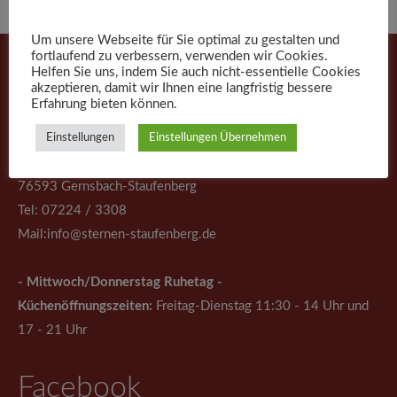
Um unsere Webseite für Sie optimal zu gestalten und
fortlaufend zu verbessern, verwenden wir Cookies.
Helfen Sie uns, indem Sie auch nicht-essentielle Cookies
akzeptieren, damit wir Ihnen eine langfristig bessere
Hotel Gasthof Sternen
Erfahrung bieten können.
Einstellungen
Einstellungen Übernehmen
Staufenberger Straße 111
76593 Gernsbach-Staufenberg
Tel: 07224 / 3308
Mail:
info@sternen-staufenberg.de
- Mittwoch/Donnerstag Ruhetag -
Küchenöffnungszeiten:
Freitag-Dienstag 11:30 - 14 Uhr und
17 - 21 Uhr
Facebook